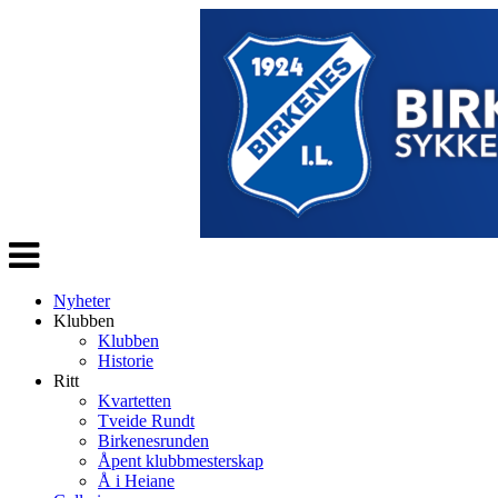
Veksle
navigasjon
Nyheter
Klubben
Klubben
Historie
Ritt
Kvartetten
Tveide Rundt
Birkenesrunden
Åpent klubbmesterskap
Å i Heiane