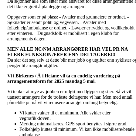
Da skjønner alle som sitter med ansvaret for disse arrangementene a
det ikke er greit å planlegge og arrangere.
Oppgaver som er på plass: - Avtaler med grunneiere er ordnet. -
Søknader er sendt politi og vegvesen. - Avtaler med
folkehjelp/ambulanse er ordnet. - Løyper er ryddet og vedlikeholdt
etter vinteren. - Dugnadsfolk er mobilisert i egen klubb for
arrangements dagen.
MEN ALLE NC/NM ARRANGØRER HAR VEL PR NÅ
FLERE FUNKSJONÆRER ENN DELTAGERE!!!
Da sier det seg selv at dette blir mer jobb og utgifter enn syklister o
penger til arrangør utgifter.
Vi i Birkenes / Å i Heiane vil ta en endelig vurdering på
arrangementsform for 2025 mandag 5 mai.
Vi tenker at mye av jobben er utført med løyper og stier. Så vi vil
uansett arrangere for de trofaste deltagerne vi har. Men med antall
påmeldte pr. nå vil vi redusere arrangør omfang betydelig.
Vi kutter vakter til et minimum. Alle sykler etter
vegtrafikkloven.
Merking minimaliseres. GPS sport benyttes i større grad.
Folkehjelp kuttes til minimum. Vi kan ikke mobilisere/betale
ambulanse.