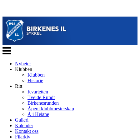
Veksle
navigasjon
Nyheter
Klubben
Klubben
Historie
Ritt
Kvartetten
Tveide Rundt
Birkenesrunden
Åpent klubbmesterskap
Å i Heiane
Galleri
Kalender
Kontakt oss
Filarkiv