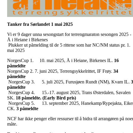
Tanker fra Sørlandet 1 mai 2025
Vi er 9 dager unna sesongstart for terrengmaraton sesongen 2025 -
Å i Heiane i Birkenes
Plukker ut påmelding til de 5 rittene som har NC/NM status pr. 1.
mai 2025
NorgesCup 1. 10. mai 2025, Å i Heiane, Birkenes IL.
16
påmeldte
NorgesCup 2. 7. juni 2025, Terrengsykkelrittet, IF Frøy.
34
påmeldte
NorgesCup 3. 5. juli 2025, Furusjøen Rundt (NM), Kvam IL.
påmeldte
NorgesCup 4. 15.-17. august 2025, Trans Østerdalen, Savalen
SK.
18 påmeldte. (Early Bird pris)
NorgesCup 5. 13. september 2025, Hanekamp/Rypejakta, Eike
CK.
3 påmeldte
NCF har ikke penger eller ressurser til å bidra til arrangøren på noe
måte.