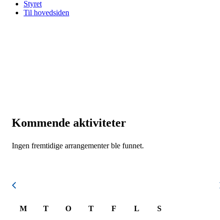
Styret
Til hovedsiden
Kommende aktiviteter
Ingen fremtidige arrangementer ble funnet.
August 2026
M
T
O
T
F
L
S