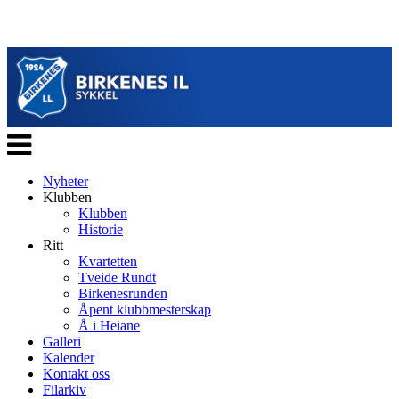
Veksle
navigasjon
Nyheter
Klubben
Klubben
Historie
Ritt
Kvartetten
Tveide Rundt
Birkenesrunden
Åpent klubbmesterskap
Å i Heiane
Galleri
Kalender
Kontakt oss
Filarkiv