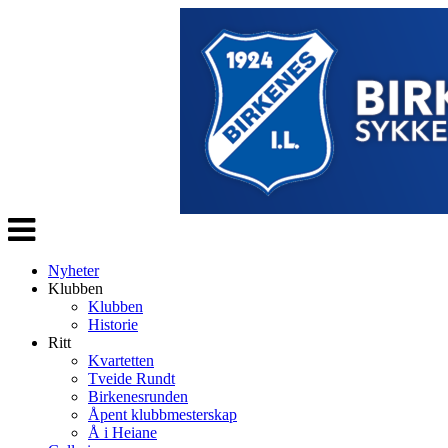
Veksle
navigasjon
Nyheter
Klubben
Klubben
Historie
Ritt
Kvartetten
Tveide Rundt
Birkenesrunden
Åpent klubbmesterskap
Å i Heiane