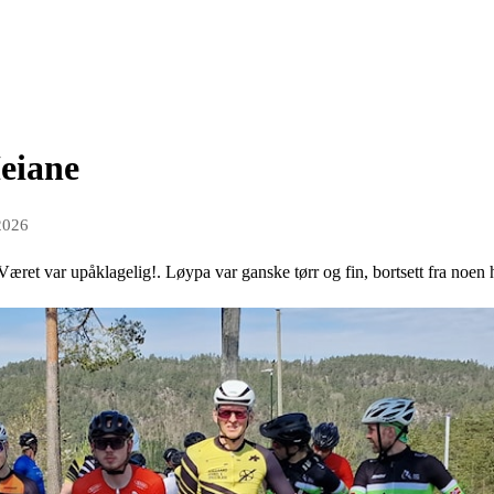
Heiane
2026
ne. Været var upåklagelig!. Løypa var ganske tørr og fin, bortsett fra noe