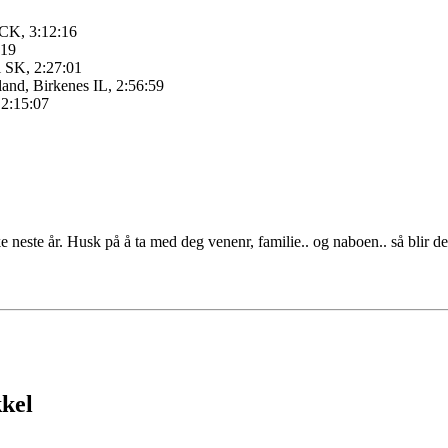
 CK, 3:12:16
:19
 SK, 2:27:01
land, Birkenes IL, 2:56:59
 2:15:07
neste år. Husk på å ta med deg venenr, familie.. og naboen.. så blir det
kkel