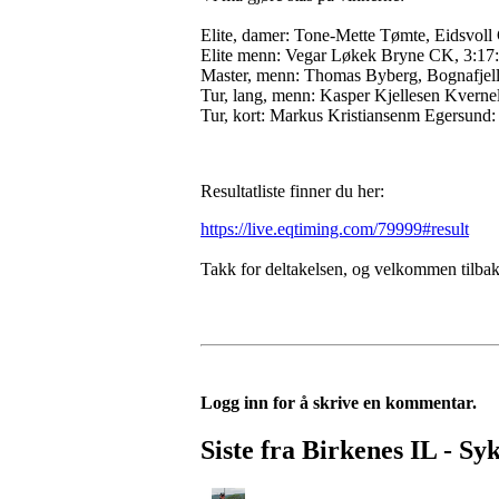
Elite, damer: Tone-Mette Tømte, Eidsvoll
Elite menn: Vegar Løkek Bryne CK, 3:17
Master, menn: Thomas Byberg, Bognafjell
Tur, lang, menn: Kasper Kjellesen Kverne
Tur, kort: Markus Kristiansenm Egersund:
Resultatliste finner du her:
https://live.eqtiming.com/79999#result
Takk for deltakelsen, og velkommen tilbake 
Logg inn for å skrive en kommentar.
Siste fra Birkenes IL - Sy