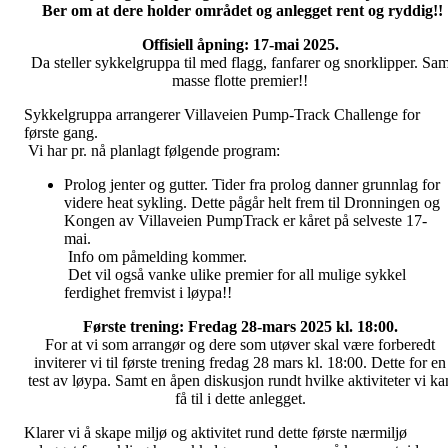
Ber om at dere holder området og anlegget rent og ryddig!!
Offisiell åpning: 17-mai 2025.
Da steller sykkelgruppa til med flagg, fanfarer og snorklipper. Sam
masse flotte premier!!
Sykkelgruppa arrangerer Villaveien Pump-Track Challenge for
første gang.
Vi har pr. nå planlagt følgende program:
Prolog jenter og gutter. Tider fra prolog danner grunnlag for
videre heat sykling. Dette pågår helt frem til Dronningen og
Kongen av Villaveien PumpTrack er kåret på selveste 17-
mai.
Info om påmelding kommer.
Det vil også vanke ulike premier for all mulige sykkel
ferdighet fremvist i løypa!!
Første trening: Fredag 28-mars 2025 kl. 18:00.
For at vi som arrangør og dere som utøver skal være forberedt
inviterer vi til første trening fredag 28 mars kl. 18:00. Dette for en
test av løypa. Samt en åpen diskusjon rundt hvilke aktiviteter vi ka
få til i dette anlegget.
Klarer vi å skape miljø og aktivitet rund dette første nærmiljø