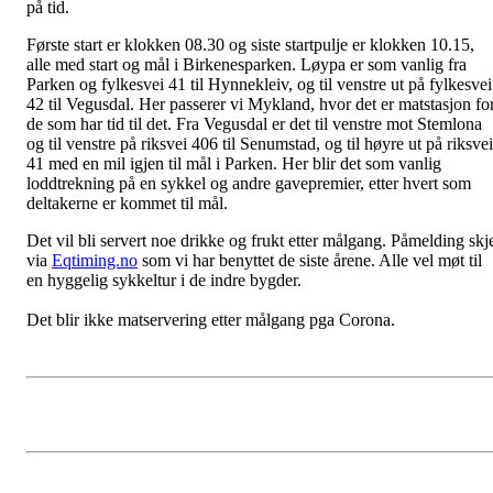
på tid.
Første start er klokken 08.30 og siste startpulje er klokken 10.15,
alle med start og mål i Birkenesparken. Løypa er som vanlig fra
Parken og fylkesvei 41 til Hynnekleiv, og til venstre ut på fylkesvei
42 til Vegusdal. Her passerer vi Mykland, hvor det er matstasjon fo
de som har tid til det. Fra Vegusdal er det til venstre mot Stemlona
og til venstre på riksvei 406 til Senumstad, og til høyre ut på riksvei
41 med en mil igjen til mål i Parken. Her blir det som vanlig
loddtrekning på en sykkel og andre gavepremier, etter hvert som
deltakerne er kommet til mål.
Det vil bli servert noe drikke og frukt etter målgang. Påmelding skj
via
Eqtiming.no
som vi har benyttet de siste årene. Alle vel møt til
en hyggelig sykkeltur i de indre bygder.
Det blir ikke matservering etter målgang pga Corona.