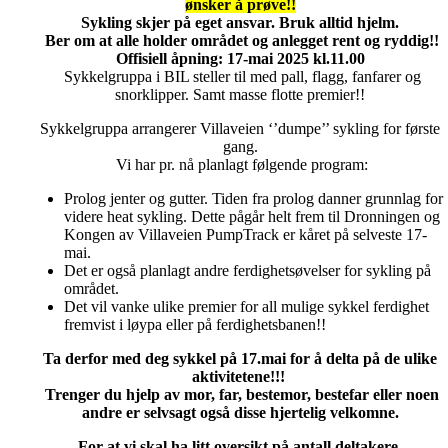
ønsker å prøve!!
Sykling skjer på eget ansvar. Bruk alltid hjelm.
Ber om at alle holder området og anlegget rent og ryddig!!
Offisiell åpning: 17-mai 2025 kl.11.00
Sykkelgruppa i BIL steller til med pall, flagg, fanfarer og
snorklipper. Samt masse flotte premier!!
Sykkelgruppa arrangerer Villaveien ‘’dumpe’’ sykling for første
gang.
Vi har pr. nå planlagt følgende program:
Prolog jenter og gutter. Tiden fra prolog danner grunnlag for
videre heat sykling. Dette pågår helt frem til Dronningen og
Kongen av Villaveien PumpTrack er kåret på selveste 17-
mai.
Det er også planlagt andre ferdighetsøvelser for sykling på
området.
Det vil vanke ulike premier for all mulige sykkel ferdighet
fremvist i løypa eller på ferdighetsbanen!!
Ta derfor med deg sykkel på 17.mai for å delta på de ulike
aktivitetene!!!
Trenger du hjelp av mor, far, bestemor, bestefar eller noen
andre er selvsagt også disse hjertelig velkomne.
For at vi skal ha litt oversikt på antall deltakere,