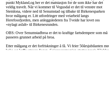
punkt Mykland,og her er det matstasjon for de som ikke har det
veldig travelt. Når vi kommer til Vegusdal er det til venstre mot
Stemlona, videre ned til Senumstad og tilbake til Birkenesparken
hvor målgang er. Litt utfordringer med veiarbeid langs
Herefossfjorden, men anleggslederen fra Tveide har lovet oss
«nylagt asfalt» til Birkenesrunden.
OBS: Over Senumstadbroa er det to
kraftige
fartsdempere som må
passeres grunnet arbeid på broa.
Etter målgang er det forfriskninger å få. Vi feier 50årsjubilanten me
kake og kaffe utover dagen. Seiersseremonien starter presis Klokk
13.30 med utdeling av deltakerpremier, gavekort fra Intersport
Lillesand og til slutt utrekning av flott landeveissykkel.
Sykkelgruppa ønsker alle vel møtt til en vennskapelig dyst rundt
løypen i de indre bygder, spesielt til syklister av den yngre alder so
det har vært få av de siste årene.
Påmelding:
https://signup.eqtiming.com/signup/birkenesrunden-
2024/g295.41020?event=birkenesrunden