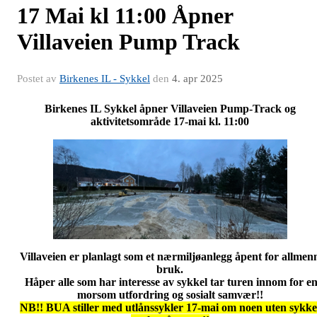
17 Mai kl 11:00 Åpner
Villaveien Pump Track
Postet av
Birkenes IL - Sykkel
den
4. apr 2025
Birkenes IL Sykkel åpner Villaveien Pump-Track og
aktivitetsområde 17-mai kl. 11:00
Villaveien er planlagt som et nærmiljøanlegg åpent for allmen
bruk.
Håper alle som har interesse av sykkel tar turen innom for e
morsom utfordring og sosialt samvær!!
NB!! BUA stiller med utlånssykler 17-mai om noen uten sykke