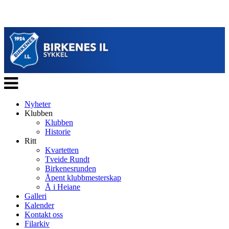
Veksle
navigasjon
Nyheter
Klubben
Klubben
Historie
Ritt
Kvartetten
Tveide Rundt
Birkenesrunden
Åpent klubbmesterskap
Å i Heiane
Galleri
Kalender
Kontakt oss
Filarkiv