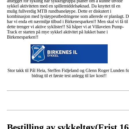
anlegget for sykling har sykkelgruppa planer om å kunne utvide
sykkel aktiviteten med en spillemiddelsøknad. Da knyttet til en
mulig fullverdig MTB rundbaneløype. Dette er diskutert i
kombinasjon med lysløypeutbedringene som allerede er planlagt. 
har vi enda ett nærmiljø tilbud i Birkenesparken!! Men skal vi få til
dette trenger vi aktive syklister!! Så håper vi at Villaveien Pump-
Track er starten på mye sykkel aktivitet på lukket bane i
Birkenesparken!!
Stor takk til Pål Heia, Steffen Fidjeland og Glenn Roger Lunden fo
bidrag til et første test anlegg til lav kost!!
Bestilling av sykkeltøy(Frist 16