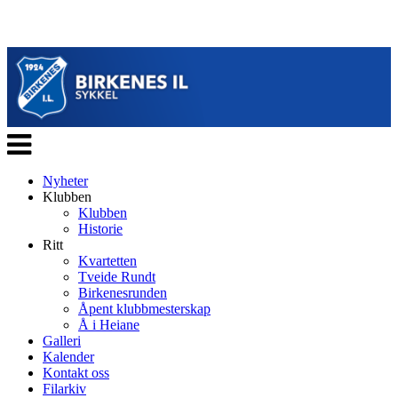
Veksle
navigasjon
Nyheter
Klubben
Klubben
Historie
Ritt
Kvartetten
Tveide Rundt
Birkenesrunden
Åpent klubbmesterskap
Å i Heiane
Galleri
Kalender
Kontakt oss
Filarkiv