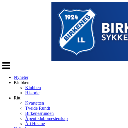
Veksle
navigasjon
Nyheter
Klubben
Klubben
Historie
Ritt
Kvartetten
Tveide Rundt
Birkenesrunden
Åpent klubbmesterskap
Å i Heiane